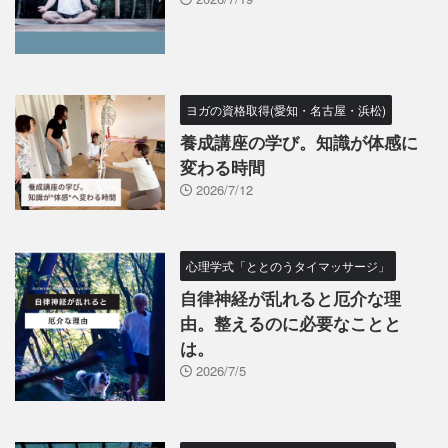
ヨガの資格取得(愛知・名古屋・浜松)
養成講座の学び。知識が体感に
変わる時間
2026/7/12
心理学式「ととのうタイマッサージ」
自律神経が乱れると厄介な理
由。整えるのに必要なことと
は。
2026/7/5