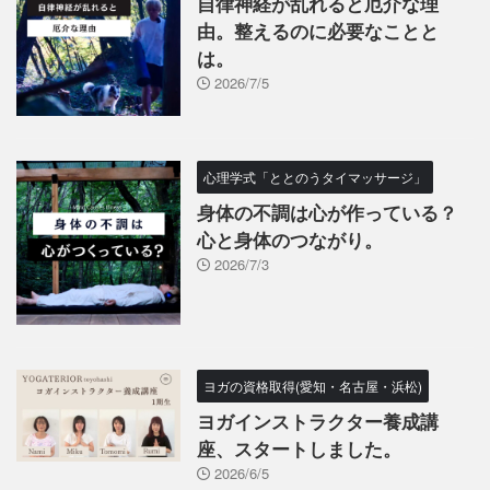
自律神経が乱れると厄介な理
由。整えるのに必要なことと
は。
2026/7/5
心理学式「ととのうタイマッサージ」
身体の不調は心が作っている？
心と身体のつながり。
2026/7/3
ヨガの資格取得(愛知・名古屋・浜松)
ヨガインストラクター養成講
座、スタートしました。
2026/6/5