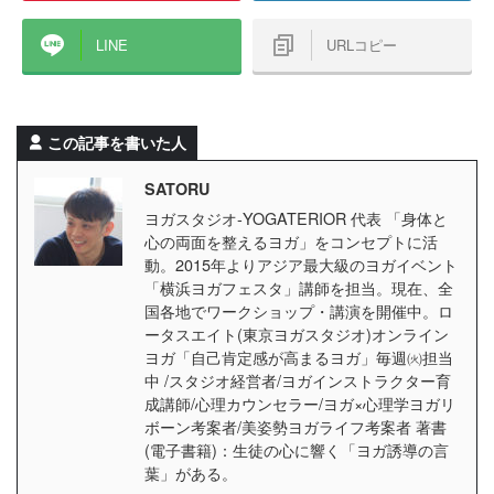
LINE
URLコピー
この記事を書いた人
SATORU
ヨガスタジオ-YOGATERIOR 代表 「身体と
心の両面を整えるヨガ」をコンセプトに活
動。2015年よりアジア最大級のヨガイベント
「横浜ヨガフェスタ」講師を担当。現在、全
国各地でワークショップ・講演を開催中。ロ
ータスエイト(東京ヨガスタジオ)オンライン
ヨガ「自己肯定感が高まるヨガ」毎週㈫担当
中 /スタジオ経営者/ヨガインストラクター育
成講師/心理カウンセラー/ヨガ×心理学ヨガリ
ボーン考案者/美姿勢ヨガライフ考案者 著書
(電子書籍)：生徒の心に響く「ヨガ誘導の言
葉」がある。