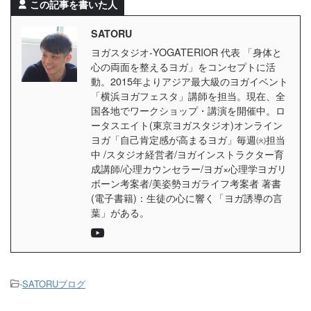
この記事を書いた人
SATORU
ヨガスタジオ-YOGATERIOR 代表 「身体と
心の両面を整えるヨガ」をコンセプトに活
動。2015年よりアジア最大級のヨガイベント
「横浜ヨガフェスタ」講師を担当。現在、全
国各地でワークショップ・講演を開催中。ロ
ータスエイト(東京ヨガスタジオ)オンライン
ヨガ「自己肯定感が高まるヨガ」毎週㈫担当
中 /スタジオ経営者/ヨガインストラクター育
成講師/心理カウンセラー/ヨガ×心理学ヨガリ
ボーン考案者/美姿勢ヨガライフ考案者 著書
(電子書籍)：生徒の心に響く「ヨガ誘導の言
葉」がある。
-
SATORUブログ