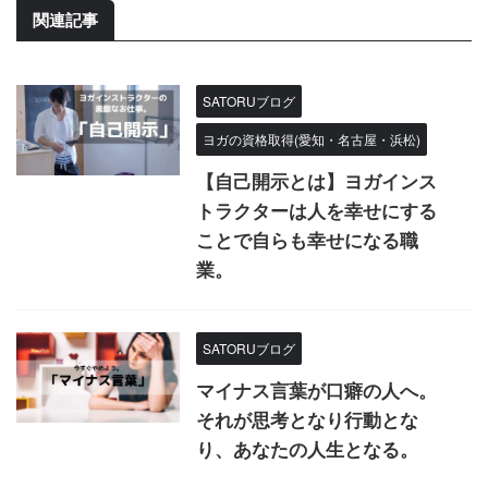
関連記事
SATORUブログ
ヨガの資格取得(愛知・名古屋・浜松)
【自己開示とは】ヨガインス
トラクターは人を幸せにする
ことで自らも幸せになる職
業。
SATORUブログ
マイナス言葉が口癖の人へ。
それが思考となり行動とな
り、あなたの人生となる。