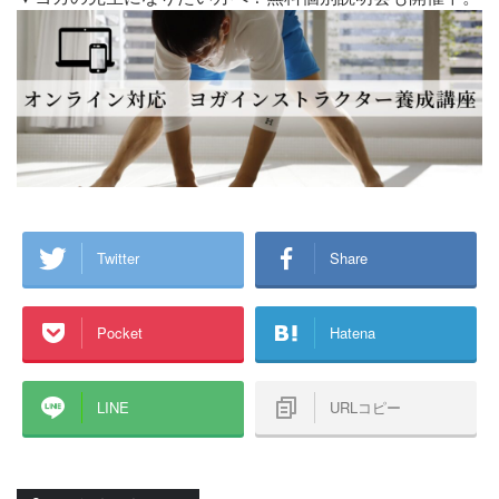
Twitter
Share
Pocket
Hatena
LINE
URLコピー