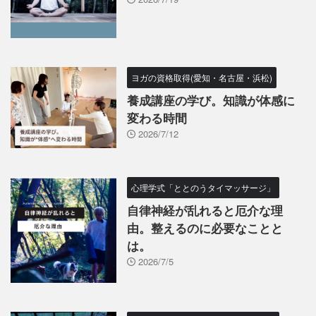
ヨガの資格取得(愛知・名古屋・浜松)
養成講座の学び。知識が体感に
変わる時間
2026/7/12
心理学式「ととのうタイマッサージ」
自律神経が乱れると厄介な理
由。整えるのに必要なことと
は。
2026/7/5