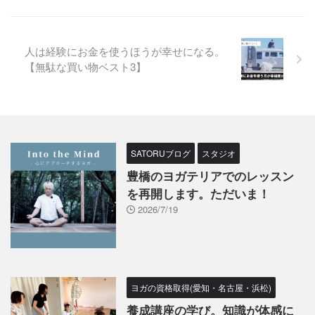
人は経験にお金を使うほうが幸せになる。
【無駄な買い物ベスト3】
SATORUブログ
スタジオ
豊橋のヨガテリアでのレッスン
を再開します。ただいま！
2026/7/19
ヨガの資格取得(愛知・名古屋・浜松)
養成講座の学び。知識が体感に