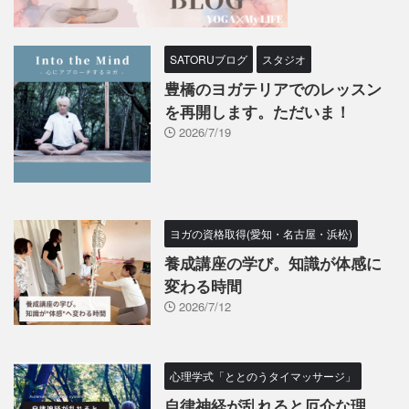
SATORUブログ
スタジオ
豊橋のヨガテリアでのレッスン
を再開します。ただいま！
2026/7/19
ヨガの資格取得(愛知・名古屋・浜松)
養成講座の学び。知識が体感に
変わる時間
2026/7/12
心理学式「ととのうタイマッサージ」
自律神経が乱れると厄介な理